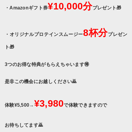
¥10,000分
・Amazonギフト券
プレゼント🎁
8杯分
・オリジナルプロテインスムージー
プレゼン
ト🎁
3つのお得な特典がもらえちゃいます🉐
是非この機会にお越しください🙇
¥3,980
体験¥5,500→
で体験できますので
お待ちしてます🙇